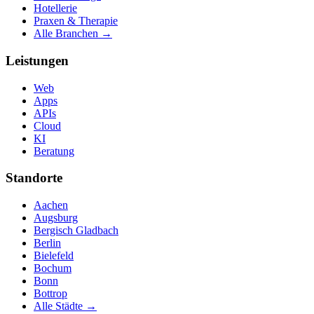
Hotellerie
Praxen & Therapie
Alle Branchen →
Leistungen
Web
Apps
APIs
Cloud
KI
Beratung
Standorte
Aachen
Augsburg
Bergisch Gladbach
Berlin
Bielefeld
Bochum
Bonn
Bottrop
Alle Städte →