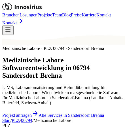
Branchen
Lösungen
Projekte
Team
Blog
Preise
Karriere
Kontakt
Kontakt
Medizinische Labore · PLZ 06794 · Sandersdorf-Brehna
Medizinische Labore
Softwareentwicklung in
06794
Sandersdorf-Brehna
LIMS, Laborautomatisierung und Befundübermittlung für
medizinische Labore. Wir entwickeln maßgeschneiderte Software
für Medizinische Labore in Sandersdorf-Brehna (Landkreis Anhalt-
Bitterfeld, Sachsen-Anhalt).
Projekt anfragen
Alle Services in Sandersdorf-Brehna
Start
/
PLZ
/
06794
/
Medizinische Labore
PLZ