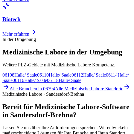
Biotech
Mehr erfahren
In der Umgebung
Medizinische Labore in der Umgebung
Weitere PLZ-Gebiete mit Medizinische Labore Kompetenz.
06108
Halle/ Saale
06110
Halle/ Saale
06112
Halle/ Saale
06114
Halle/
Saale
06116
Halle/ Saale
06118
Halle/ Saale
Alle Branchen in
06794
Alle
Medizinische Labore
Standorte
Medizinische Labore · Sandersdorf-Brehna
Bereit für Medizinische Labore-Software
in Sandersdorf-Brehna?
Lassen Sie uns über Ihre Anforderungen sprechen. Wir entwickeln
maßgeschneiderte Lösungen für Ihre Branche und Ihren Standort.