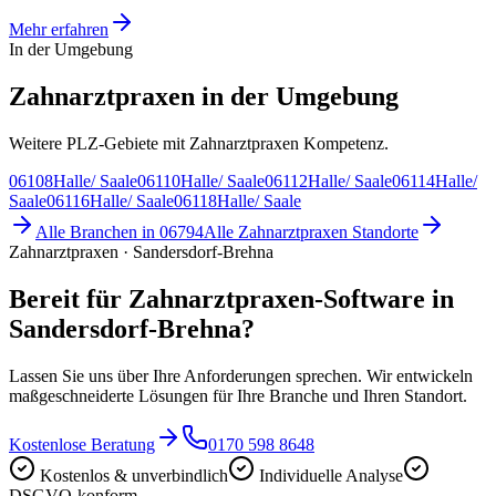
Mehr erfahren
In der Umgebung
Zahnarztpraxen in der Umgebung
Weitere PLZ-Gebiete mit Zahnarztpraxen Kompetenz.
06108
Halle/ Saale
06110
Halle/ Saale
06112
Halle/ Saale
06114
Halle/
Saale
06116
Halle/ Saale
06118
Halle/ Saale
Alle Branchen in
06794
Alle
Zahnarztpraxen
Standorte
Zahnarztpraxen · Sandersdorf-Brehna
Bereit für Zahnarztpraxen-Software in
Sandersdorf-Brehna?
Lassen Sie uns über Ihre Anforderungen sprechen. Wir entwickeln
maßgeschneiderte Lösungen für Ihre Branche und Ihren Standort.
Kostenlose Beratung
0170 598 8648
Kostenlos & unverbindlich
Individuelle Analyse
DSGVO-konform