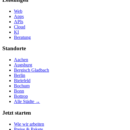
Web
Apps
APIs
Cloud
KI
Beratung
Standorte
Aachen
Augsburg
Bergisch Gladbach
Berlin
Bielefeld
Bochum
Bonn
Bottrop
Alle Städte →
Jetzt starten
Wie wir arbeiten
Preise & Pakete