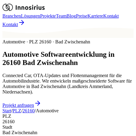
Branchen
Lösungen
Projekte
Team
Blog
Preise
Karriere
Kontakt
Kontakt
Automotive · PLZ 26160 · Bad Zwischenahn
Automotive
Softwareentwicklung in
26160
Bad Zwischenahn
Connected Car, OTA-Updates und Flottenmanagement für die
Automobilindustrie. Wir entwickeln maßgeschneiderte Software für
Automotive in Bad Zwischenahn (Landkreis Ammerland,
Niedersachsen).
Projekt anfragen
Start
/
PLZ
/
26160
/
Automotive
PLZ
26160
Stadt
Bad Zwischenahn