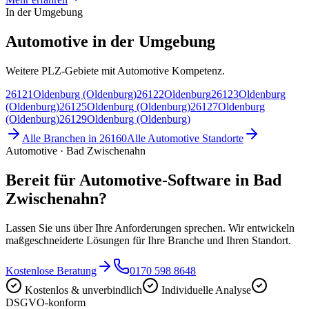
In der Umgebung
Automotive in der Umgebung
Weitere PLZ-Gebiete mit Automotive Kompetenz.
26121
Oldenburg (Oldenburg)
26122
Oldenburg
26123
Oldenburg
(Oldenburg)
26125
Oldenburg (Oldenburg)
26127
Oldenburg
(Oldenburg)
26129
Oldenburg (Oldenburg)
Alle Branchen in
26160
Alle
Automotive
Standorte
Automotive · Bad Zwischenahn
Bereit für Automotive-Software in Bad
Zwischenahn?
Lassen Sie uns über Ihre Anforderungen sprechen. Wir entwickeln
maßgeschneiderte Lösungen für Ihre Branche und Ihren Standort.
Kostenlose Beratung
0170 598 8648
Kostenlos & unverbindlich
Individuelle Analyse
DSGVO-konform