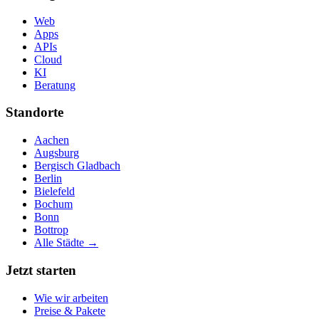
Web
Apps
APIs
Cloud
KI
Beratung
Standorte
Aachen
Augsburg
Bergisch Gladbach
Berlin
Bielefeld
Bochum
Bonn
Bottrop
Alle Städte →
Jetzt starten
Wie wir arbeiten
Preise & Pakete