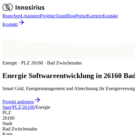
Branchen
Lösungen
Projekte
Team
Blog
Preise
Karriere
Kontakt
Kontakt
Energie · PLZ 26160 · Bad Zwischenahn
Energie
Softwareentwicklung in
26160
Bad
Smart Grid, Energiemanagement und Abrechnung für Energieversorge
Projekt anfragen
Start
/
PLZ
/
26160
/
Energie
PLZ
26160
Stadt
Bad Zwischenahn
Kreis