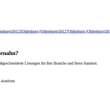
enburg)
26125
Oldenburg (Oldenburg)
26127
Oldenburg (Oldenburg)
26
henahn?
ßgeschneiderte Lösungen für Ihre Branche und Ihren Standort.
konform