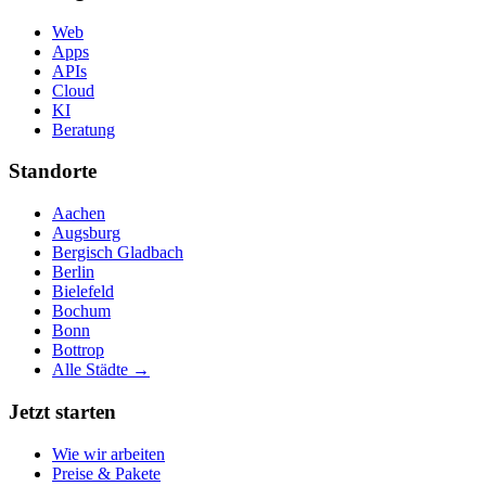
Web
Apps
APIs
Cloud
KI
Beratung
Standorte
Aachen
Augsburg
Bergisch Gladbach
Berlin
Bielefeld
Bochum
Bonn
Bottrop
Alle Städte →
Jetzt starten
Wie wir arbeiten
Preise & Pakete