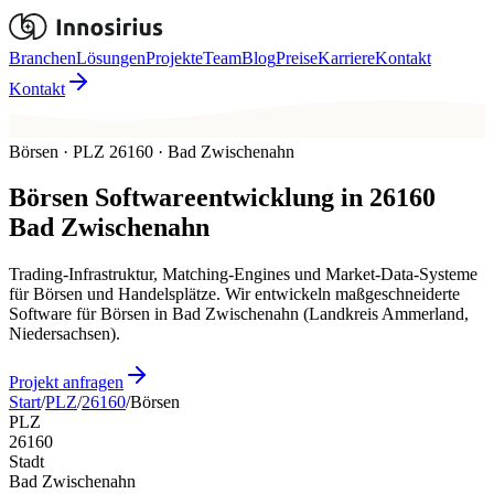
Branchen
Lösungen
Projekte
Team
Blog
Preise
Karriere
Kontakt
Kontakt
Börsen · PLZ 26160 · Bad Zwischenahn
Börsen
Softwareentwicklung in
26160
Bad Zwischenahn
Trading-Infrastruktur, Matching-Engines und Market-Data-Systeme
für Börsen und Handelsplätze. Wir entwickeln maßgeschneiderte
Software für Börsen in Bad Zwischenahn (Landkreis Ammerland,
Niedersachsen).
Projekt anfragen
Start
/
PLZ
/
26160
/
Börsen
PLZ
26160
Stadt
Bad Zwischenahn