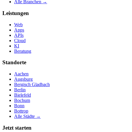
Alle Branchen →
Leistungen
Web
Apps
APIs
Cloud
KI
Beratung
Standorte
Aachen
Augsburg
Bergisch Gladbach
Berlin
Bielefeld
Bochum
Bonn
Bottrop
Alle Städte →
Jetzt starten