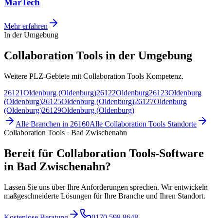
MarTech
Mehr erfahren
In der Umgebung
Collaboration Tools in der Umgebung
Weitere PLZ-Gebiete mit Collaboration Tools Kompetenz.
26121
Oldenburg (Oldenburg)
26122
Oldenburg
26123
Oldenburg
(Oldenburg)
26125
Oldenburg (Oldenburg)
26127
Oldenburg
(Oldenburg)
26129
Oldenburg (Oldenburg)
Alle Branchen in
26160
Alle
Collaboration Tools
Standorte
Collaboration Tools · Bad Zwischenahn
Bereit für Collaboration Tools-Software
in Bad Zwischenahn?
Lassen Sie uns über Ihre Anforderungen sprechen. Wir entwickeln
maßgeschneiderte Lösungen für Ihre Branche und Ihren Standort.
Kostenlose Beratung
0170 598 8648