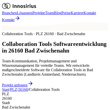
Branchen
Lösungen
Projekte
Team
Blog
Preise
Karriere
Kontakt
Kontakt
Collaboration Tools · PLZ 26160 · Bad Zwischenahn
Collaboration Tools
Softwareentwicklung
in
26160
Bad Zwischenahn
Team-Kommunikation, Projektmanagement und
Wissensmanagement für verteilte Teams. Wir entwickeln
maßgeschneiderte Software für Collaboration Tools in Bad
Zwischenahn (Landkreis Ammerland, Niedersachsen).
Projekt anfragen
Start
/
PLZ
/
26160
/
Collaboration Tools
PLZ
26160
Stadt
Bad Zwischenahn