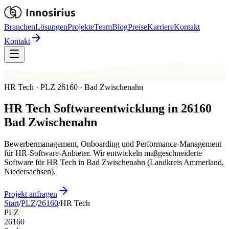
Branchen
Lösungen
Projekte
Team
Blog
Preise
Karriere
Kontakt
Kontakt
HR Tech · PLZ 26160 · Bad Zwischenahn
HR Tech
Softwareentwicklung in
26160
Bad Zwischenahn
Bewerbermanagement, Onboarding und Performance-Management
für HR-Software-Anbieter. Wir entwickeln maßgeschneiderte
Software für HR Tech in Bad Zwischenahn (Landkreis Ammerland,
Niedersachsen).
Projekt anfragen
Start
/
PLZ
/
26160
/
HR Tech
PLZ
26160