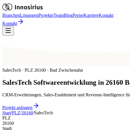
Branchen
Lösungen
Projekte
Team
Blog
Preise
Karriere
Kontakt
Kontakt
SalesTech · PLZ 26160 · Bad Zwischenahn
SalesTech
Softwareentwicklung in
26160
B
CRM-Erweiterungen, Sales-Enablement und Revenue-Intelligence für
Projekt anfragen
Start
/
PLZ
/
26160
/
SalesTech
PLZ
26160
Stadt