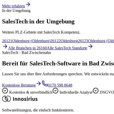
Mehr erfahren
In der Umgebung
SalesTech in der Umgebung
Weitere PLZ-Gebiete mit SalesTech Kompetenz.
26121
Oldenburg (Oldenburg)
26122
Oldenburg
26123
Oldenburg (Old
Alle Branchen in
26160
Alle
SalesTech
Standorte
SalesTech · Bad Zwischenahn
Bereit für SalesTech-Software in Bad Zwi
Lassen Sie uns über Ihre Anforderungen sprechen. Wir entwickeln ma
Kostenlose Beratung
0170 598 8648
Kostenlos & unverbindlich
Individuelle Analyse
DSGVO-
Softwarelösungen, die einfach funktionieren.