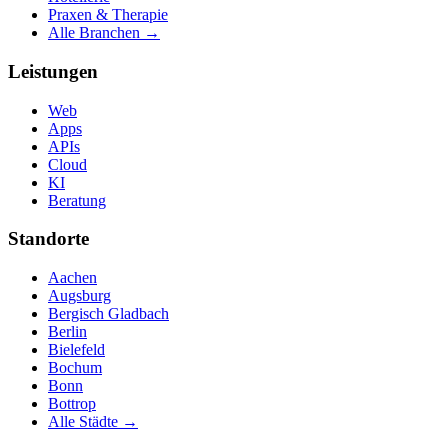
Praxen & Therapie
Alle Branchen →
Leistungen
Web
Apps
APIs
Cloud
KI
Beratung
Standorte
Aachen
Augsburg
Bergisch Gladbach
Berlin
Bielefeld
Bochum
Bonn
Bottrop
Alle Städte →