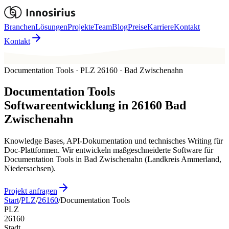
Branchen
Lösungen
Projekte
Team
Blog
Preise
Karriere
Kontakt
Kontakt
Documentation Tools · PLZ 26160 · Bad Zwischenahn
Documentation Tools
Softwareentwicklung in
26160
Bad
Zwischenahn
Knowledge Bases, API-Dokumentation und technisches Writing für
Doc-Plattformen. Wir entwickeln maßgeschneiderte Software für
Documentation Tools in Bad Zwischenahn (Landkreis Ammerland,
Niedersachsen).
Projekt anfragen
Start
/
PLZ
/
26160
/
Documentation Tools
PLZ
26160
Stadt