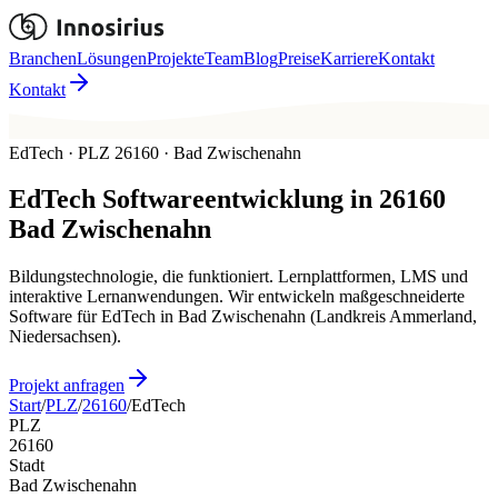
Branchen
Lösungen
Projekte
Team
Blog
Preise
Karriere
Kontakt
Kontakt
EdTech · PLZ 26160 · Bad Zwischenahn
EdTech
Softwareentwicklung in
26160
Bad Zwischenahn
Bildungstechnologie, die funktioniert. Lernplattformen, LMS und
interaktive Lernanwendungen. Wir entwickeln maßgeschneiderte
Software für EdTech in Bad Zwischenahn (Landkreis Ammerland,
Niedersachsen).
Projekt anfragen
Start
/
PLZ
/
26160
/
EdTech
PLZ
26160
Stadt
Bad Zwischenahn