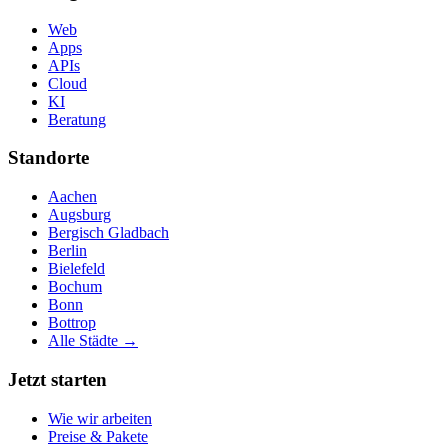
Web
Apps
APIs
Cloud
KI
Beratung
Standorte
Aachen
Augsburg
Bergisch Gladbach
Berlin
Bielefeld
Bochum
Bonn
Bottrop
Alle Städte →
Jetzt starten
Wie wir arbeiten
Preise & Pakete