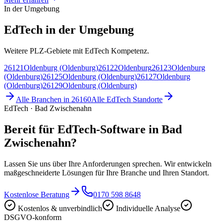
In der Umgebung
EdTech in der Umgebung
Weitere PLZ-Gebiete mit EdTech Kompetenz.
26121
Oldenburg (Oldenburg)
26122
Oldenburg
26123
Oldenburg
(Oldenburg)
26125
Oldenburg (Oldenburg)
26127
Oldenburg
(Oldenburg)
26129
Oldenburg (Oldenburg)
Alle Branchen in
26160
Alle
EdTech
Standorte
EdTech · Bad Zwischenahn
Bereit für EdTech-Software in Bad
Zwischenahn?
Lassen Sie uns über Ihre Anforderungen sprechen. Wir entwickeln
maßgeschneiderte Lösungen für Ihre Branche und Ihren Standort.
Kostenlose Beratung
0170 598 8648
Kostenlos & unverbindlich
Individuelle Analyse
DSGVO-konform