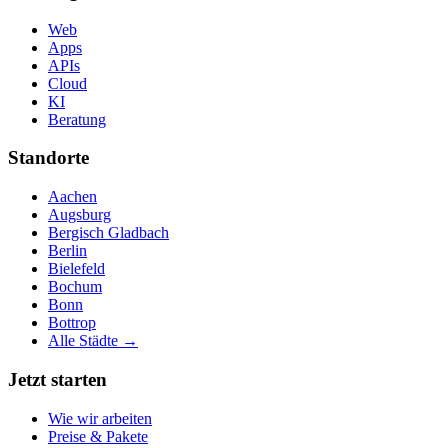
Web
Apps
APIs
Cloud
KI
Beratung
Standorte
Aachen
Augsburg
Bergisch Gladbach
Berlin
Bielefeld
Bochum
Bonn
Bottrop
Alle Städte →
Jetzt starten
Wie wir arbeiten
Preise & Pakete