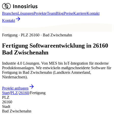
Branchen
Lösungen
Projekte
Team
Blog
Preise
Karriere
Kontakt
Kontakt
Fertigung · PLZ 26160 · Bad Zwischenahn
Fertigung
Softwareentwicklung in
26160
Bad Zwischenahn
Industrie 4.0 Lösungen. Von MES bis IoT-Integration für moderne
Produktionsanlagen. Wir entwickeln maßgeschneiderte Software für
Fertigung in Bad Zwischenahn (Landkreis Ammerland,
Niedersachsen).
Projekt anfragen
Start
/
PLZ
/
26160
/
Fertigung
PLZ
26160
Stadt
Bad Zwischenahn