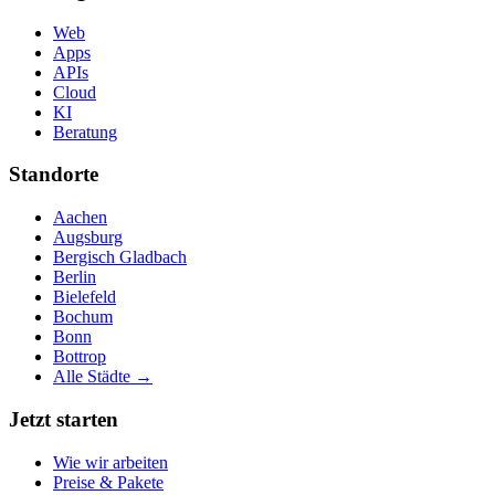
Web
Apps
APIs
Cloud
KI
Beratung
Standorte
Aachen
Augsburg
Bergisch Gladbach
Berlin
Bielefeld
Bochum
Bonn
Bottrop
Alle Städte →
Jetzt starten
Wie wir arbeiten
Preise & Pakete