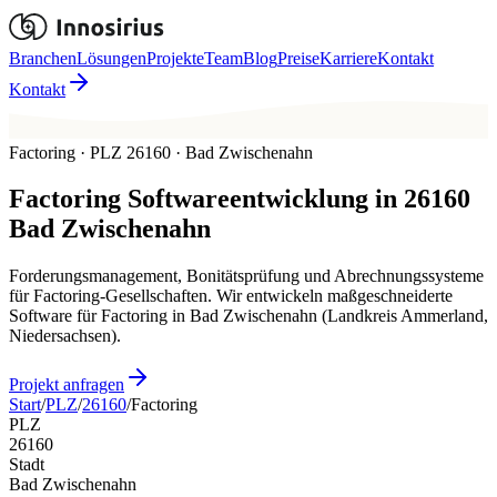
Branchen
Lösungen
Projekte
Team
Blog
Preise
Karriere
Kontakt
Kontakt
Factoring · PLZ 26160 · Bad Zwischenahn
Factoring
Softwareentwicklung in
26160
Bad Zwischenahn
Forderungsmanagement, Bonitätsprüfung und Abrechnungssysteme
für Factoring-Gesellschaften. Wir entwickeln maßgeschneiderte
Software für Factoring in Bad Zwischenahn (Landkreis Ammerland,
Niedersachsen).
Projekt anfragen
Start
/
PLZ
/
26160
/
Factoring
PLZ
26160
Stadt
Bad Zwischenahn