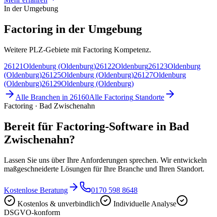
In der Umgebung
Factoring in der Umgebung
Weitere PLZ-Gebiete mit Factoring Kompetenz.
26121
Oldenburg (Oldenburg)
26122
Oldenburg
26123
Oldenburg
(Oldenburg)
26125
Oldenburg (Oldenburg)
26127
Oldenburg
(Oldenburg)
26129
Oldenburg (Oldenburg)
Alle Branchen in
26160
Alle
Factoring
Standorte
Factoring · Bad Zwischenahn
Bereit für Factoring-Software in Bad
Zwischenahn?
Lassen Sie uns über Ihre Anforderungen sprechen. Wir entwickeln
maßgeschneiderte Lösungen für Ihre Branche und Ihren Standort.
Kostenlose Beratung
0170 598 8648
Kostenlos & unverbindlich
Individuelle Analyse
DSGVO-konform