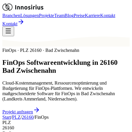
Branchen
Lösungen
Projekte
Team
Blog
Preise
Karriere
Kontakt
Kontakt
FinOps · PLZ 26160 · Bad Zwischenahn
FinOps
Softwareentwicklung in
26160
Bad Zwischenahn
Cloud-Kostenmanagement, Ressourcenoptimierung und
Budgetierung für FinOps-Plattformen. Wir entwickeln
maßgeschneiderte Software für FinOps in Bad Zwischenahn
(Landkreis Ammerland, Niedersachsen).
Projekt anfragen
Start
/
PLZ
/
26160
/
FinOps
PLZ
26160