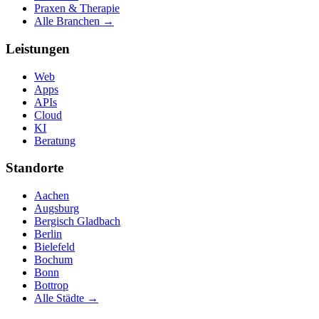
Praxen & Therapie
Alle Branchen →
Leistungen
Web
Apps
APIs
Cloud
KI
Beratung
Standorte
Aachen
Augsburg
Bergisch Gladbach
Berlin
Bielefeld
Bochum
Bonn
Bottrop
Alle Städte →