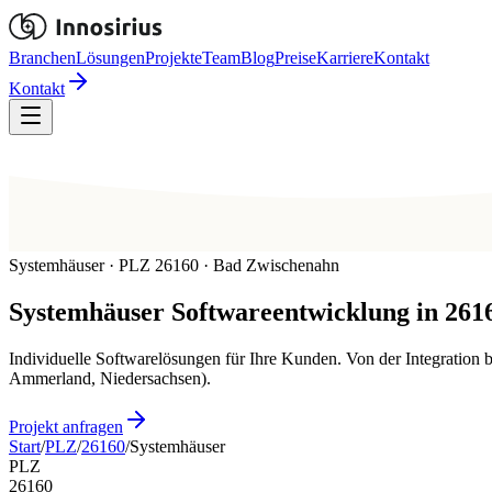
Branchen
Lösungen
Projekte
Team
Blog
Preise
Karriere
Kontakt
Kontakt
Systemhäuser · PLZ 26160 · Bad Zwischenahn
Systemhäuser
Softwareentwicklung in
261
Individuelle Softwarelösungen für Ihre Kunden. Von der Integration
Ammerland, Niedersachsen).
Projekt anfragen
Start
/
PLZ
/
26160
/
Systemhäuser
PLZ
26160