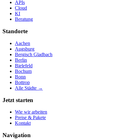
APIs
Cloud
KI
Beratung
Standorte
Aachen
Augsburg
Bergisch Gladbach
Berlin
Bielefeld
Bochum
Bonn
Bottrop
Alle Städte →
Jetzt starten
Wie wir arbeiten
Preise & Pakete
Kontakt
Navigation