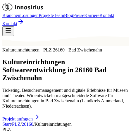
Branchen
Lösungen
Projekte
Team
Blog
Preise
Karriere
Kontakt
Kontakt
Kultureinrichtungen · PLZ 26160 · Bad Zwischenahn
Kultureinrichtungen
Softwareentwicklung in
26160
Bad
Zwischenahn
Ticketing, Besuchermanagement und digitale Erlebnisse für Museen
und Theater. Wir entwickeln maßgeschneiderte Software für
Kultureinrichtungen in Bad Zwischenahn (Landkreis Ammerland,
Niedersachsen).
Projekt anfragen
Start
/
PLZ
/
26160
/
Kultureinrichtungen
PLZ