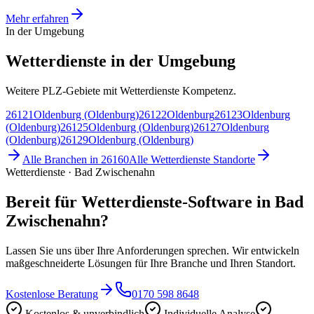
Mehr erfahren
In der Umgebung
Wetterdienste in der Umgebung
Weitere PLZ-Gebiete mit Wetterdienste Kompetenz.
26121
Oldenburg (Oldenburg)
26122
Oldenburg
26123
Oldenburg
(Oldenburg)
26125
Oldenburg (Oldenburg)
26127
Oldenburg
(Oldenburg)
26129
Oldenburg (Oldenburg)
Alle Branchen in
26160
Alle
Wetterdienste
Standorte
Wetterdienste · Bad Zwischenahn
Bereit für Wetterdienste-Software in Bad
Zwischenahn?
Lassen Sie uns über Ihre Anforderungen sprechen. Wir entwickeln
maßgeschneiderte Lösungen für Ihre Branche und Ihren Standort.
Kostenlose Beratung
0170 598 8648
Kostenlos & unverbindlich
Individuelle Analyse