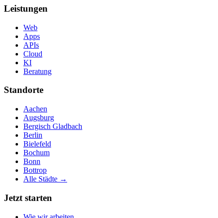
Leistungen
Web
Apps
APIs
Cloud
KI
Beratung
Standorte
Aachen
Augsburg
Bergisch Gladbach
Berlin
Bielefeld
Bochum
Bonn
Bottrop
Alle Städte →
Jetzt starten
Wie wir arbeiten