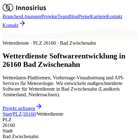
Branchen
Lösungen
Projekte
Team
Blog
Preise
Karriere
Kontakt
Kontakt
Wetterdienste · PLZ 26160 · Bad Zwischenahn
Wetterdienste
Softwareentwicklung in
26160
Bad Zwischenahn
Wetterdaten-Plattformen, Vorhersage-Visualisierung und API-
Services für Meteorologie. Wir entwickeln maßgeschneiderte
Software für Wetterdienste in Bad Zwischenahn (Landkreis
Ammerland, Niedersachsen).
Projekt anfragen
Start
/
PLZ
/
26160
/
Wetterdienste
PLZ
26160
Stadt
Bad Zwischenahn