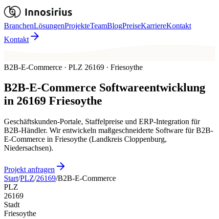
Branchen
Lösungen
Projekte
Team
Blog
Preise
Karriere
Kontakt
Kontakt
B2B-E-Commerce · PLZ 26169 · Friesoythe
B2B-E-Commerce
Softwareentwicklung
in
26169
Friesoythe
Geschäftskunden-Portale, Staffelpreise und ERP-Integration für
B2B-Händler. Wir entwickeln maßgeschneiderte Software für B2B-
E-Commerce in Friesoythe (Landkreis Cloppenburg,
Niedersachsen).
Projekt anfragen
Start
/
PLZ
/
26169
/
B2B-E-Commerce
PLZ
26169
Stadt
Friesoythe