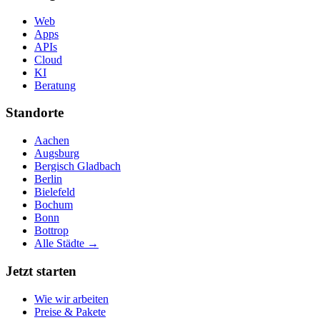
Web
Apps
APIs
Cloud
KI
Beratung
Standorte
Aachen
Augsburg
Bergisch Gladbach
Berlin
Bielefeld
Bochum
Bonn
Bottrop
Alle Städte →
Jetzt starten
Wie wir arbeiten
Preise & Pakete