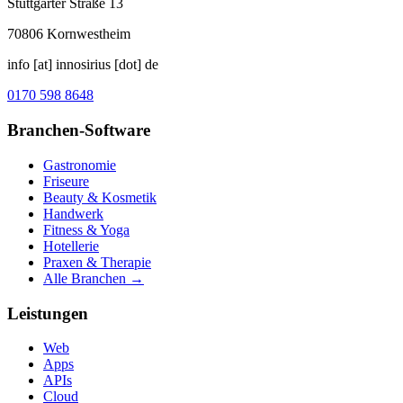
Stuttgarter Straße 13
70806
Kornwestheim
info [at] innosirius [dot] de
0170 598 8648
Branchen-Software
Gastronomie
Friseure
Beauty & Kosmetik
Handwerk
Fitness & Yoga
Hotellerie
Praxen & Therapie
Alle Branchen →
Leistungen
Web
Apps
APIs
Cloud