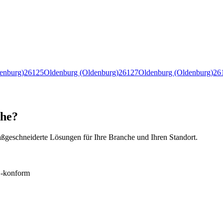
enburg)
26125
Oldenburg (Oldenburg)
26127
Oldenburg (Oldenburg)
26
the?
ßgeschneiderte Lösungen für Ihre Branche und Ihren Standort.
konform