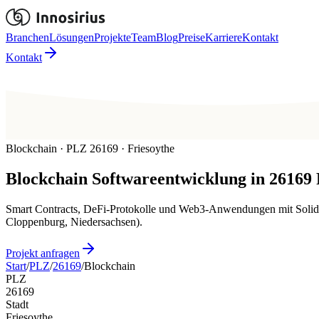
Branchen
Lösungen
Projekte
Team
Blog
Preise
Karriere
Kontakt
Kontakt
Blockchain · PLZ 26169 · Friesoythe
Blockchain
Softwareentwicklung in
26169
Smart Contracts, DeFi-Protokolle und Web3-Anwendungen mit Solidi
Cloppenburg, Niedersachsen).
Projekt anfragen
Start
/
PLZ
/
26169
/
Blockchain
PLZ
26169
Stadt
Friesoythe