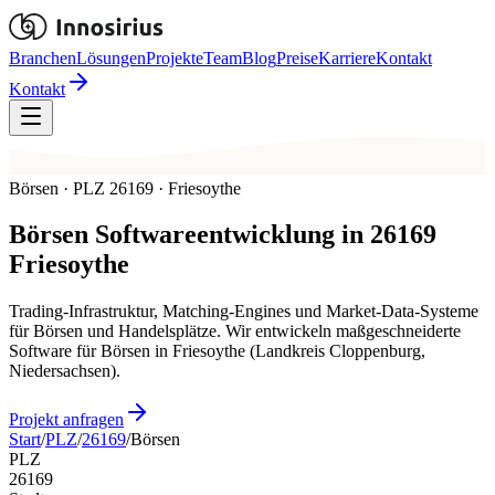
Branchen
Lösungen
Projekte
Team
Blog
Preise
Karriere
Kontakt
Kontakt
Börsen · PLZ 26169 · Friesoythe
Börsen
Softwareentwicklung in
26169
Friesoythe
Trading-Infrastruktur, Matching-Engines und Market-Data-Systeme
für Börsen und Handelsplätze. Wir entwickeln maßgeschneiderte
Software für Börsen in Friesoythe (Landkreis Cloppenburg,
Niedersachsen).
Projekt anfragen
Start
/
PLZ
/
26169
/
Börsen
PLZ
26169