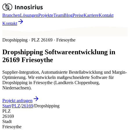
Branchen
Lösungen
Projekte
Team
Blog
Preise
Karriere
Kontakt
Kontakt
Dropshipping · PLZ 26169 · Friesoythe
Dropshipping
Softwareentwicklung in
26169
Friesoythe
Supplier-Integration, Automatisierte Bestellabwicklung und Margin-
Optimierung. Wir entwickeln maßgeschneiderte Software für
Dropshipping in Friesoythe (Landkreis Cloppenburg,
Niedersachsen).
Projekt anfragen
Start
/
PLZ
/
26169
/
Dropshipping
PLZ
26169
Stadt
Friesoythe