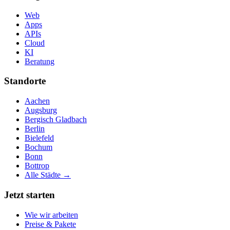
Web
Apps
APIs
Cloud
KI
Beratung
Standorte
Aachen
Augsburg
Bergisch Gladbach
Berlin
Bielefeld
Bochum
Bonn
Bottrop
Alle Städte →
Jetzt starten
Wie wir arbeiten
Preise & Pakete