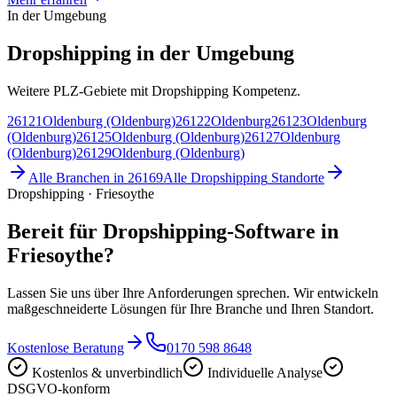
In der Umgebung
Dropshipping in der Umgebung
Weitere PLZ-Gebiete mit Dropshipping Kompetenz.
26121
Oldenburg (Oldenburg)
26122
Oldenburg
26123
Oldenburg
(Oldenburg)
26125
Oldenburg (Oldenburg)
26127
Oldenburg
(Oldenburg)
26129
Oldenburg (Oldenburg)
Alle Branchen in
26169
Alle
Dropshipping
Standorte
Dropshipping · Friesoythe
Bereit für Dropshipping-Software in
Friesoythe?
Lassen Sie uns über Ihre Anforderungen sprechen. Wir entwickeln
maßgeschneiderte Lösungen für Ihre Branche und Ihren Standort.
Kostenlose Beratung
0170 598 8648
Kostenlos & unverbindlich
Individuelle Analyse
DSGVO-konform