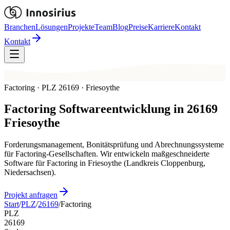
Branchen
Lösungen
Projekte
Team
Blog
Preise
Karriere
Kontakt
Kontakt
Factoring · PLZ 26169 · Friesoythe
Factoring
Softwareentwicklung in
26169
Friesoythe
Forderungsmanagement, Bonitätsprüfung und Abrechnungssysteme
für Factoring-Gesellschaften. Wir entwickeln maßgeschneiderte
Software für Factoring in Friesoythe (Landkreis Cloppenburg,
Niedersachsen).
Projekt anfragen
Start
/
PLZ
/
26169
/
Factoring
PLZ
26169