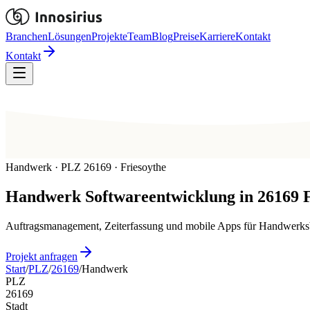
Branchen
Lösungen
Projekte
Team
Blog
Preise
Karriere
Kontakt
Kontakt
Handwerk · PLZ 26169 · Friesoythe
Handwerk
Softwareentwicklung in
26169
Auftragsmanagement, Zeiterfassung und mobile Apps für Handwerksbe
Projekt anfragen
Start
/
PLZ
/
26169
/
Handwerk
PLZ
26169
Stadt