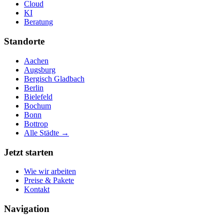
Cloud
KI
Beratung
Standorte
Aachen
Augsburg
Bergisch Gladbach
Berlin
Bielefeld
Bochum
Bonn
Bottrop
Alle Städte →
Jetzt starten
Wie wir arbeiten
Preise & Pakete
Kontakt
Navigation