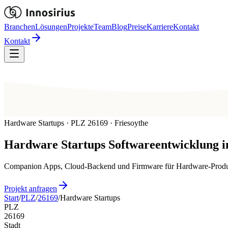
Branchen
Lösungen
Projekte
Team
Blog
Preise
Karriere
Kontakt
Kontakt
Hardware Startups · PLZ 26169 · Friesoythe
Hardware Startups
Softwareentwicklung i
Companion Apps, Cloud-Backend und Firmware für Hardware-Produkte
Projekt anfragen
Start
/
PLZ
/
26169
/
Hardware Startups
PLZ
26169
Stadt