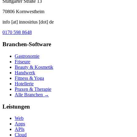
Stuttgarter Straße 13
70806
Kornwestheim
info [at] innosirius [dot] de
0170 598 8648
Branchen-Software
Gastronomie
Friseure
Beauty & Kosmetik
Handwerk
Fitness & Yoga
Hotellerie
Praxen & Therapie
Alle Branchen →
Leistungen
Web
Apps
APIs
Cloud