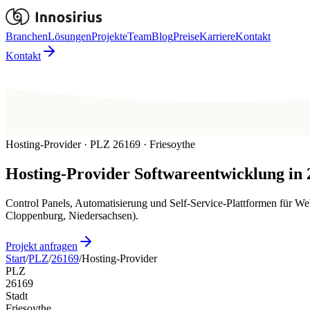
Branchen
Lösungen
Projekte
Team
Blog
Preise
Karriere
Kontakt
Kontakt
Hosting-Provider · PLZ 26169 · Friesoythe
Hosting-Provider
Softwareentwicklung in
Control Panels, Automatisierung und Self-Service-Plattformen für W
Cloppenburg, Niedersachsen).
Projekt anfragen
Start
/
PLZ
/
26169
/
Hosting-Provider
PLZ
26169
Stadt
Friesoythe