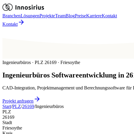
Branchen
Lösungen
Projekte
Team
Blog
Preise
Karriere
Kontakt
Kontakt
Ingenieurbüros · PLZ 26169 · Friesoythe
Ingenieurbüros
Softwareentwicklung in
26
CAD-Integration, Projektmanagement und Berechnungssoftware für In
Projekt anfragen
Start
/
PLZ
/
26169
/
Ingenieurbüros
PLZ
26169
Stadt
Friesoythe
Kreis