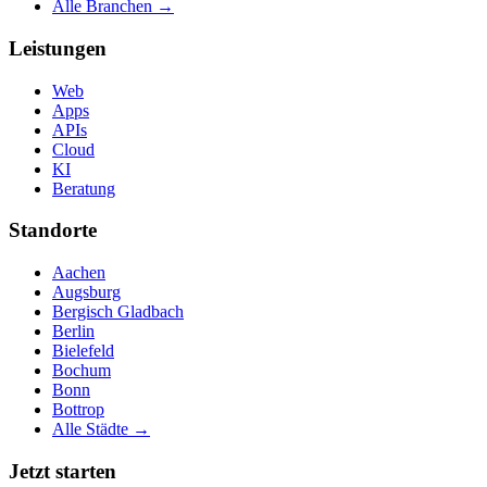
Alle Branchen →
Leistungen
Web
Apps
APIs
Cloud
KI
Beratung
Standorte
Aachen
Augsburg
Bergisch Gladbach
Berlin
Bielefeld
Bochum
Bonn
Bottrop
Alle Städte →
Jetzt starten