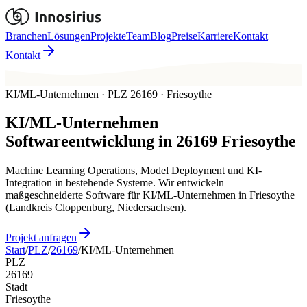
Branchen
Lösungen
Projekte
Team
Blog
Preise
Karriere
Kontakt
Kontakt
KI/ML-Unternehmen · PLZ 26169 · Friesoythe
KI/ML-Unternehmen
Softwareentwicklung in
26169
Friesoythe
Machine Learning Operations, Model Deployment und KI-
Integration in bestehende Systeme. Wir entwickeln
maßgeschneiderte Software für KI/ML-Unternehmen in Friesoythe
(Landkreis Cloppenburg, Niedersachsen).
Projekt anfragen
Start
/
PLZ
/
26169
/
KI/ML-Unternehmen
PLZ
26169
Stadt
Friesoythe