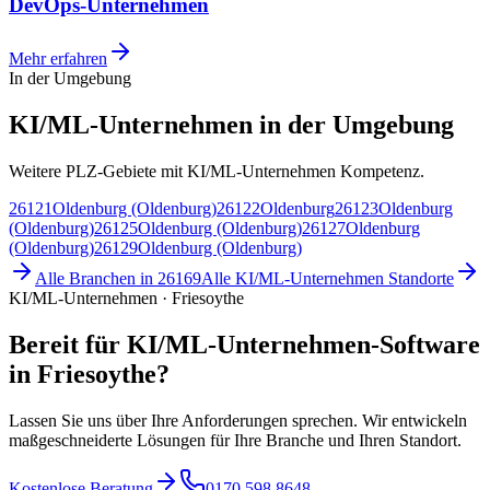
DevOps-Unternehmen
Mehr erfahren
In der Umgebung
KI/ML-Unternehmen in der Umgebung
Weitere PLZ-Gebiete mit KI/ML-Unternehmen Kompetenz.
26121
Oldenburg (Oldenburg)
26122
Oldenburg
26123
Oldenburg
(Oldenburg)
26125
Oldenburg (Oldenburg)
26127
Oldenburg
(Oldenburg)
26129
Oldenburg (Oldenburg)
Alle Branchen in
26169
Alle
KI/ML-Unternehmen
Standorte
KI/ML-Unternehmen · Friesoythe
Bereit für KI/ML-Unternehmen-Software
in Friesoythe?
Lassen Sie uns über Ihre Anforderungen sprechen. Wir entwickeln
maßgeschneiderte Lösungen für Ihre Branche und Ihren Standort.
Kostenlose Beratung
0170 598 8648