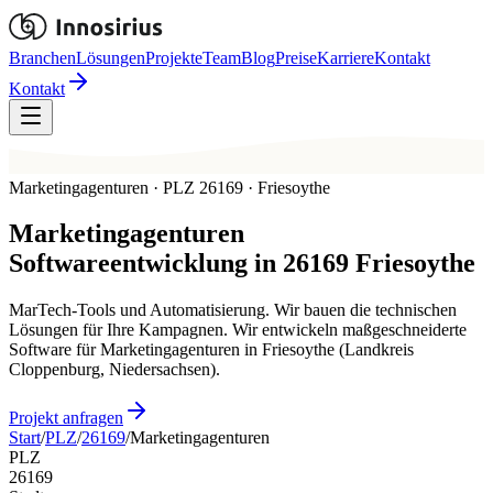
Branchen
Lösungen
Projekte
Team
Blog
Preise
Karriere
Kontakt
Kontakt
Marketingagenturen · PLZ 26169 · Friesoythe
Marketingagenturen
Softwareentwicklung in
26169
Friesoythe
MarTech-Tools und Automatisierung. Wir bauen die technischen
Lösungen für Ihre Kampagnen. Wir entwickeln maßgeschneiderte
Software für Marketingagenturen in Friesoythe (Landkreis
Cloppenburg, Niedersachsen).
Projekt anfragen
Start
/
PLZ
/
26169
/
Marketingagenturen
PLZ
26169