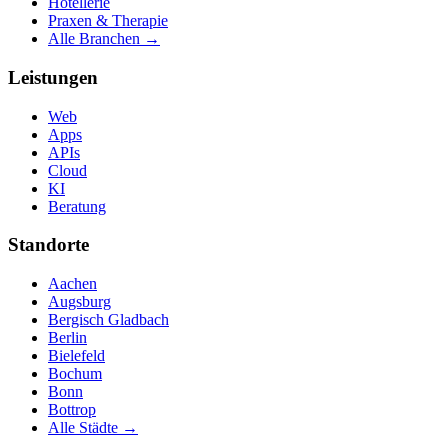
Hotellerie
Praxen & Therapie
Alle Branchen →
Leistungen
Web
Apps
APIs
Cloud
KI
Beratung
Standorte
Aachen
Augsburg
Bergisch Gladbach
Berlin
Bielefeld
Bochum
Bonn
Bottrop
Alle Städte →