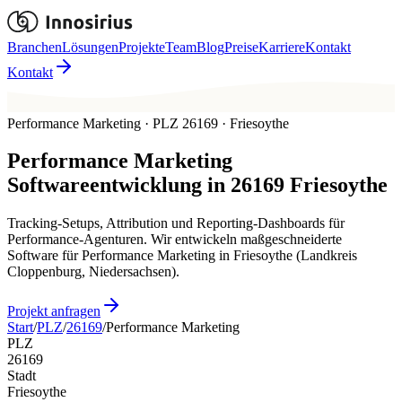
Branchen
Lösungen
Projekte
Team
Blog
Preise
Karriere
Kontakt
Kontakt
Performance Marketing · PLZ 26169 · Friesoythe
Performance Marketing
Softwareentwicklung in
26169
Friesoythe
Tracking-Setups, Attribution und Reporting-Dashboards für
Performance-Agenturen. Wir entwickeln maßgeschneiderte
Software für Performance Marketing in Friesoythe (Landkreis
Cloppenburg, Niedersachsen).
Projekt anfragen
Start
/
PLZ
/
26169
/
Performance Marketing
PLZ
26169
Stadt
Friesoythe