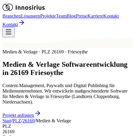
Branchen
Lösungen
Projekte
Team
Blog
Preise
Karriere
Kontakt
Kontakt
Medien & Verlage · PLZ 26169 · Friesoythe
Medien & Verlage
Softwareentwicklung
in
26169
Friesoythe
Content-Management, Paywalls und Digital Publishing für
Medienunternehmen. Wir entwickeln maßgeschneiderte Software
für Medien & Verlage in Friesoythe (Landkreis Cloppenburg,
Niedersachsen).
Projekt anfragen
Start
/
PLZ
/
26169
/
Medien & Verlage
PLZ
26169