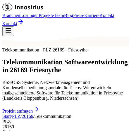
Branchen
Lösungen
Projekte
Team
Blog
Preise
Karriere
Kontakt
Kontakt
Telekommunikation · PLZ 26169 · Friesoythe
Telekommunikation
Softwareentwicklung
in
26169
Friesoythe
BSS/OSS-Systeme, Netzwerkmanagement und
Kundenselbstbedienungsportale für Telcos. Wir entwickeln
maßgeschneiderte Software für Telekommunikation in Friesoythe
(Landkreis Cloppenburg, Niedersachsen).
Projekt anfragen
Start
/
PLZ
/
26169
/
Telekommunikation
PLZ
26169