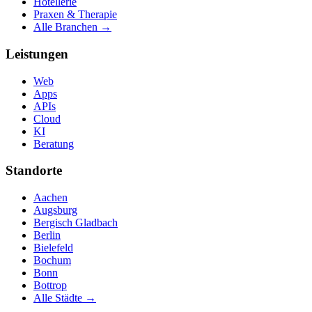
Hotellerie
Praxen & Therapie
Alle Branchen →
Leistungen
Web
Apps
APIs
Cloud
KI
Beratung
Standorte
Aachen
Augsburg
Bergisch Gladbach
Berlin
Bielefeld
Bochum
Bonn
Bottrop
Alle Städte →