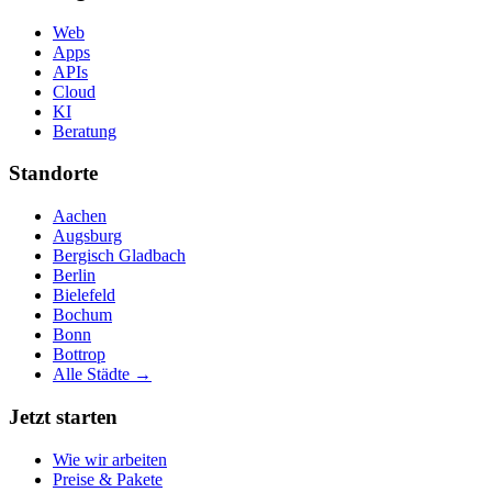
Web
Apps
APIs
Cloud
KI
Beratung
Standorte
Aachen
Augsburg
Bergisch Gladbach
Berlin
Bielefeld
Bochum
Bonn
Bottrop
Alle Städte →
Jetzt starten
Wie wir arbeiten
Preise & Pakete