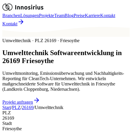
Branchen
Lösungen
Projekte
Team
Blog
Preise
Karriere
Kontakt
Kontakt
Umwelttechnik · PLZ 26169 · Friesoythe
Umwelttechnik
Softwareentwicklung in
26169
Friesoythe
Umweltmonitoring, Emissionsüberwachung und Nachhaltigkeits-
Reporting für CleanTech-Unternehmen. Wir entwickeln
maßgeschneiderte Software für Umwelttechnik in Friesoythe
(Landkreis Cloppenburg, Niedersachsen).
Projekt anfragen
Start
/
PLZ
/
26169
/
Umwelttechnik
PLZ
26169
Stadt
Friesoythe