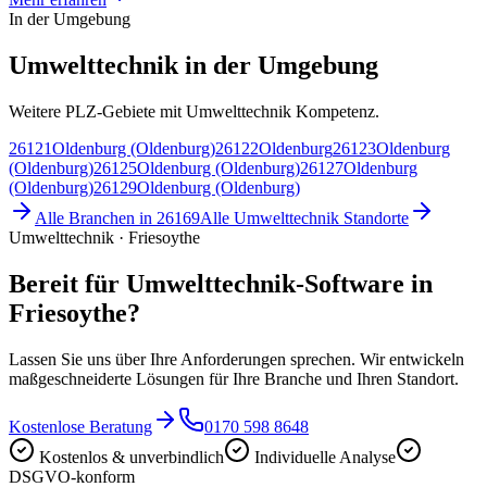
In der Umgebung
Umwelttechnik in der Umgebung
Weitere PLZ-Gebiete mit Umwelttechnik Kompetenz.
26121
Oldenburg (Oldenburg)
26122
Oldenburg
26123
Oldenburg
(Oldenburg)
26125
Oldenburg (Oldenburg)
26127
Oldenburg
(Oldenburg)
26129
Oldenburg (Oldenburg)
Alle Branchen in
26169
Alle
Umwelttechnik
Standorte
Umwelttechnik · Friesoythe
Bereit für Umwelttechnik-Software in
Friesoythe?
Lassen Sie uns über Ihre Anforderungen sprechen. Wir entwickeln
maßgeschneiderte Lösungen für Ihre Branche und Ihren Standort.
Kostenlose Beratung
0170 598 8648
Kostenlos & unverbindlich
Individuelle Analyse
DSGVO-konform