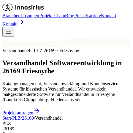
Branchen
Lösungen
Projekte
Team
Blog
Preise
Karriere
Kontakt
Kontakt
Versandhandel · PLZ 26169 · Friesoythe
Versandhandel
Softwareentwicklung in
26169
Friesoythe
Katalogmanagement, Versandabwicklung und Kundenservice-
Systeme für klassischen Versandhandel. Wir entwickeln
maßgeschneiderte Software für Versandhandel in Friesoythe
(Landkreis Cloppenburg, Niedersachsen).
Projekt anfragen
Start
/
PLZ
/
26169
/
Versandhandel
PLZ
26169