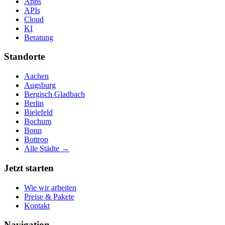
Apps
APIs
Cloud
KI
Beratung
Standorte
Aachen
Augsburg
Bergisch Gladbach
Berlin
Bielefeld
Bochum
Bonn
Bottrop
Alle Städte →
Jetzt starten
Wie wir arbeiten
Preise & Pakete
Kontakt
Navigation