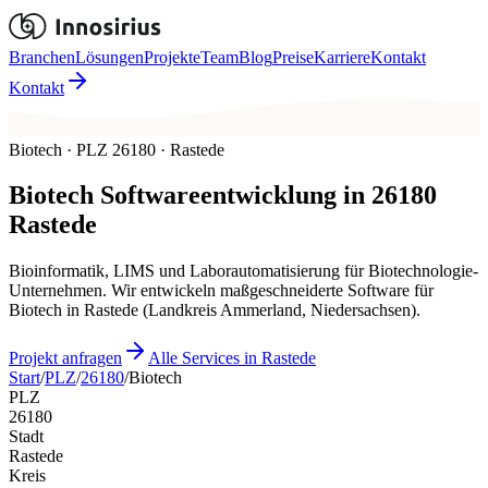
Branchen
Lösungen
Projekte
Team
Blog
Preise
Karriere
Kontakt
Kontakt
Biotech · PLZ 26180 · Rastede
Biotech
Softwareentwicklung in
26180
Rastede
Bioinformatik, LIMS und Laborautomatisierung für Biotechnologie-
Unternehmen. Wir entwickeln maßgeschneiderte Software für
Biotech in Rastede (Landkreis Ammerland, Niedersachsen).
Projekt anfragen
Alle Services in Rastede
Start
/
PLZ
/
26180
/
Biotech
PLZ
26180
Stadt
Rastede
Kreis