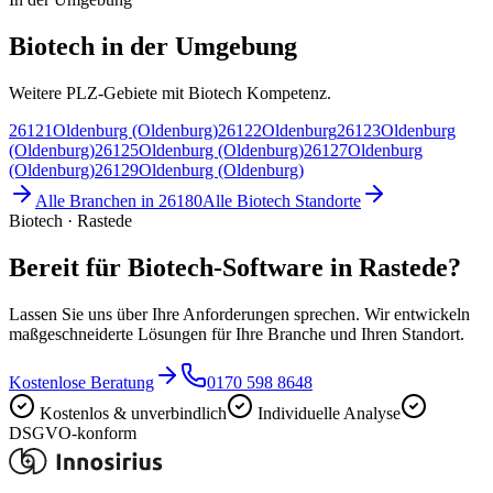
Biotech in der Umgebung
Weitere PLZ-Gebiete mit Biotech Kompetenz.
26121
Oldenburg (Oldenburg)
26122
Oldenburg
26123
Oldenburg
(Oldenburg)
26125
Oldenburg (Oldenburg)
26127
Oldenburg
(Oldenburg)
26129
Oldenburg (Oldenburg)
Alle Branchen in
26180
Alle
Biotech
Standorte
Biotech · Rastede
Bereit für Biotech-Software in Rastede?
Lassen Sie uns über Ihre Anforderungen sprechen. Wir entwickeln
maßgeschneiderte Lösungen für Ihre Branche und Ihren Standort.
Kostenlose Beratung
0170 598 8648
Kostenlos & unverbindlich
Individuelle Analyse
DSGVO-konform