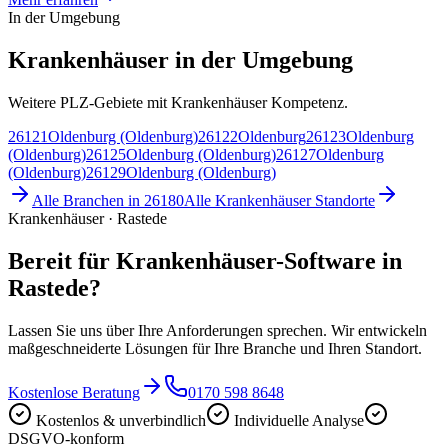
In der Umgebung
Krankenhäuser in der Umgebung
Weitere PLZ-Gebiete mit Krankenhäuser Kompetenz.
26121
Oldenburg (Oldenburg)
26122
Oldenburg
26123
Oldenburg
(Oldenburg)
26125
Oldenburg (Oldenburg)
26127
Oldenburg
(Oldenburg)
26129
Oldenburg (Oldenburg)
Alle Branchen in
26180
Alle
Krankenhäuser
Standorte
Krankenhäuser · Rastede
Bereit für Krankenhäuser-Software in
Rastede?
Lassen Sie uns über Ihre Anforderungen sprechen. Wir entwickeln
maßgeschneiderte Lösungen für Ihre Branche und Ihren Standort.
Kostenlose Beratung
0170 598 8648
Kostenlos & unverbindlich
Individuelle Analyse
DSGVO-konform