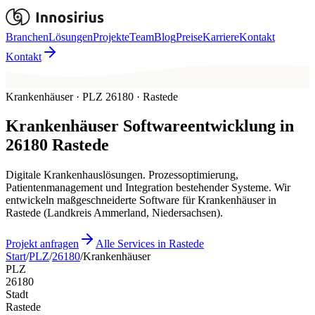
Branchen
Lösungen
Projekte
Team
Blog
Preise
Karriere
Kontakt
Kontakt
Krankenhäuser · PLZ 26180 · Rastede
Krankenhäuser
Softwareentwicklung in
26180
Rastede
Digitale Krankenhauslösungen. Prozessoptimierung,
Patientenmanagement und Integration bestehender Systeme. Wir
entwickeln maßgeschneiderte Software für Krankenhäuser in
Rastede (Landkreis Ammerland, Niedersachsen).
Projekt anfragen
Alle Services in Rastede
Start
/
PLZ
/
26180
/
Krankenhäuser
PLZ
26180
Stadt
Rastede