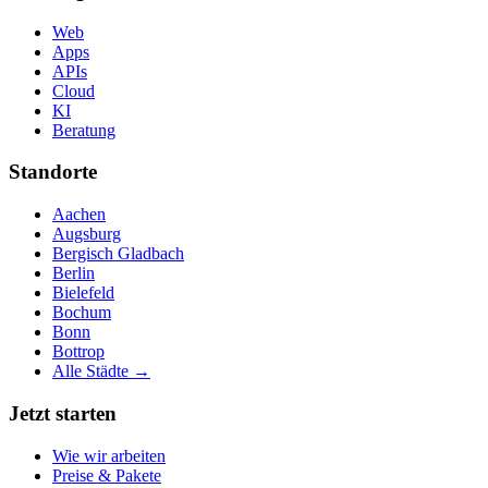
Web
Apps
APIs
Cloud
KI
Beratung
Standorte
Aachen
Augsburg
Bergisch Gladbach
Berlin
Bielefeld
Bochum
Bonn
Bottrop
Alle Städte →
Jetzt starten
Wie wir arbeiten
Preise & Pakete