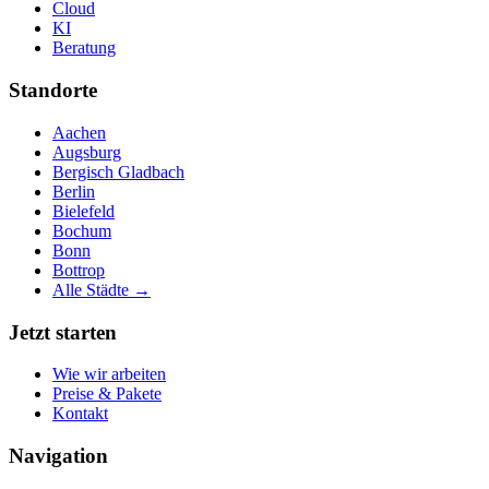
Cloud
KI
Beratung
Standorte
Aachen
Augsburg
Bergisch Gladbach
Berlin
Bielefeld
Bochum
Bonn
Bottrop
Alle Städte →
Jetzt starten
Wie wir arbeiten
Preise & Pakete
Kontakt
Navigation