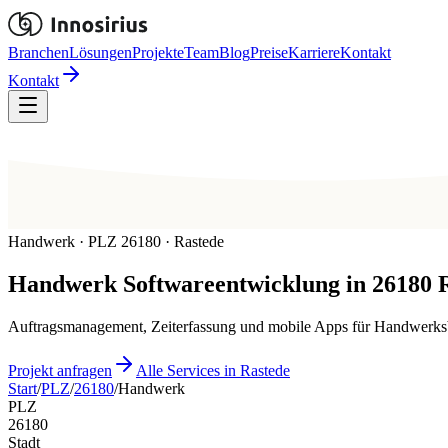
Branchen
Lösungen
Projekte
Team
Blog
Preise
Karriere
Kontakt
Kontakt
Handwerk · PLZ 26180 · Rastede
Handwerk
Softwareentwicklung in
26180
Auftragsmanagement, Zeiterfassung und mobile Apps für Handwerksb
Projekt anfragen
Alle Services in Rastede
Start
/
PLZ
/
26180
/
Handwerk
PLZ
26180
Stadt