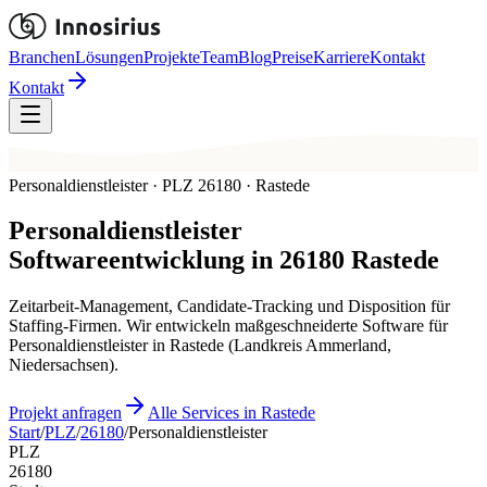
Branchen
Lösungen
Projekte
Team
Blog
Preise
Karriere
Kontakt
Kontakt
Personaldienstleister · PLZ 26180 · Rastede
Personaldienstleister
Softwareentwicklung in
26180
Rastede
Zeitarbeit-Management, Candidate-Tracking und Disposition für
Staffing-Firmen. Wir entwickeln maßgeschneiderte Software für
Personaldienstleister in Rastede (Landkreis Ammerland,
Niedersachsen).
Projekt anfragen
Alle Services in Rastede
Start
/
PLZ
/
26180
/
Personaldienstleister
PLZ
26180