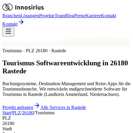
Branchen
Lösungen
Projekte
Team
Blog
Preise
Karriere
Kontakt
Kontakt
Tourismus · PLZ 26180 · Rastede
Tourismus
Softwareentwicklung in
26180
Rastede
Buchungssysteme, Destination-Management und Reise-Apps für die
Tourismusbranche. Wir entwickeln maßgeschneiderte Software für
Tourismus in Rastede (Landkreis Ammerland, Niedersachsen).
Projekt anfragen
Alle Services in Rastede
Start
/
PLZ
/
26180
/
Tourismus
PLZ
26180
Stadt