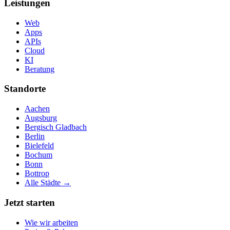
Leistungen
Web
Apps
APIs
Cloud
KI
Beratung
Standorte
Aachen
Augsburg
Bergisch Gladbach
Berlin
Bielefeld
Bochum
Bonn
Bottrop
Alle Städte →
Jetzt starten
Wie wir arbeiten