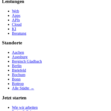
Leistungen
Web
Apps
APIs
Cloud
KI
Beratung
Standorte
Aachen
Augsburg
Bergisch Gladbach
Berlin
Bielefeld
Bochum
Bonn
Bottrop
Alle Städte →
Jetzt starten
Wie wir arbeiten