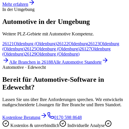
Mehr erfahren
In der Umgebung
Automotive in der Umgebung
Weitere PLZ-Gebiete mit Automotive Kompetenz.
26121
Oldenburg (Oldenburg)
26122
Oldenburg
26123
Oldenburg
(Oldenburg)
26125
Oldenburg (Oldenburg)
26127
Oldenburg
(Oldenburg)
26129
Oldenburg (Oldenburg)
Alle Branchen in
26188
Alle
Automotive
Standorte
Automotive · Edewecht
Bereit für Automotive-Software in
Edewecht?
Lassen Sie uns über Ihre Anforderungen sprechen. Wir entwickeln
maßgeschneiderte Lösungen für Ihre Branche und Ihren Standort.
Kostenlose Beratung
0170 598 8648
Kostenlos & unverbindlich
Individuelle Analyse