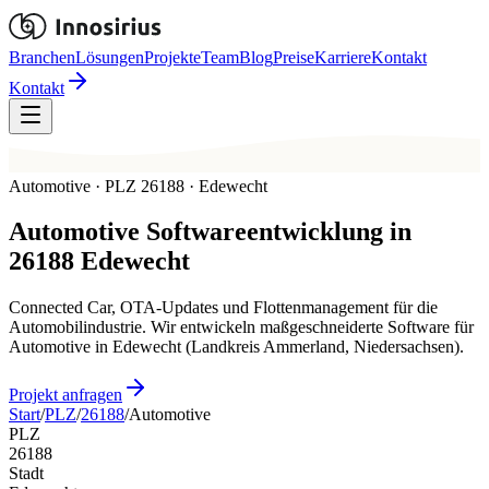
Branchen
Lösungen
Projekte
Team
Blog
Preise
Karriere
Kontakt
Kontakt
Automotive · PLZ 26188 · Edewecht
Automotive
Softwareentwicklung in
26188
Edewecht
Connected Car, OTA-Updates und Flottenmanagement für die
Automobilindustrie. Wir entwickeln maßgeschneiderte Software für
Automotive in Edewecht (Landkreis Ammerland, Niedersachsen).
Projekt anfragen
Start
/
PLZ
/
26188
/
Automotive
PLZ
26188
Stadt