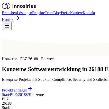
Branchen
Lösungen
Projekte
Team
Blog
Preise
Karriere
Kontakt
Kontakt
Konzerne · PLZ 26188 · Edewecht
Konzerne
Softwareentwicklung in
26188
E
Enterprise-Projekte mit Struktur. Compliance, Security und Skalier
Projekt anfragen
Start
/
PLZ
/
26188
/
Konzerne
PLZ
26188
Stadt