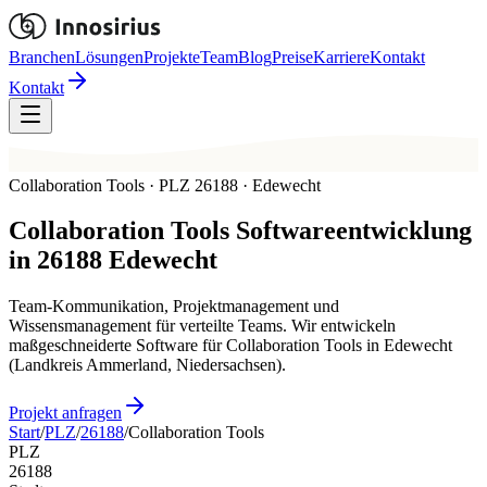
Branchen
Lösungen
Projekte
Team
Blog
Preise
Karriere
Kontakt
Kontakt
Collaboration Tools · PLZ 26188 · Edewecht
Collaboration Tools
Softwareentwicklung
in
26188
Edewecht
Team-Kommunikation, Projektmanagement und
Wissensmanagement für verteilte Teams. Wir entwickeln
maßgeschneiderte Software für Collaboration Tools in Edewecht
(Landkreis Ammerland, Niedersachsen).
Projekt anfragen
Start
/
PLZ
/
26188
/
Collaboration Tools
PLZ
26188