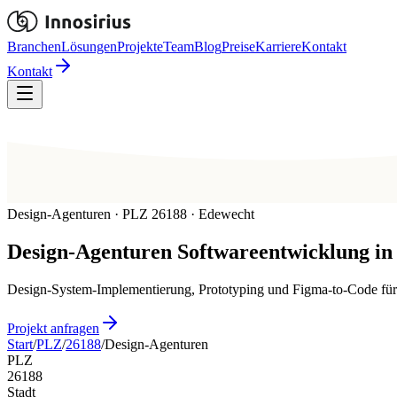
Branchen
Lösungen
Projekte
Team
Blog
Preise
Karriere
Kontakt
Kontakt
Design-Agenturen · PLZ 26188 · Edewecht
Design-Agenturen
Softwareentwicklung in
Design-System-Implementierung, Prototyping und Figma-to-Code fü
Projekt anfragen
Start
/
PLZ
/
26188
/
Design-Agenturen
PLZ
26188
Stadt