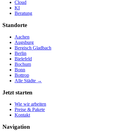
Cloud
KI
Beratung
Standorte
Aachen
Augsburg
Bergisch Gladbach
Berlin
Bielefeld
Bochum
Bonn
Bottrop
Alle Städte →
Jetzt starten
Wie wir arbeiten
Preise & Pakete
Kontakt
Navigation