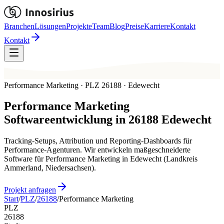
Branchen
Lösungen
Projekte
Team
Blog
Preise
Karriere
Kontakt
Kontakt
Performance Marketing · PLZ 26188 · Edewecht
Performance Marketing
Softwareentwicklung in
26188
Edewecht
Tracking-Setups, Attribution und Reporting-Dashboards für
Performance-Agenturen. Wir entwickeln maßgeschneiderte
Software für Performance Marketing in Edewecht (Landkreis
Ammerland, Niedersachsen).
Projekt anfragen
Start
/
PLZ
/
26188
/
Performance Marketing
PLZ
26188