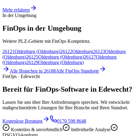
Mehr erfahren
In der Umgebung
FinOps in der Umgebung
Weitere PLZ-Gebiete mit FinOps Kompetenz.
26121
Oldenburg (Oldenburg)
26122
Oldenburg
26123
Oldenburg
(Oldenburg)
26125
Oldenburg (Oldenburg)
26127
Oldenburg
(Oldenburg)
26129
Oldenburg (Oldenburg)
Alle Branchen in
26188
Alle
FinOps
Standorte
FinOps · Edewecht
Bereit für FinOps-Software in Edewecht?
Lassen Sie uns über Ihre Anforderungen sprechen. Wir entwickeln
maßgeschneiderte Lösungen für Ihre Branche und Ihren Standort.
Kostenlose Beratung
0170 598 8648
Kostenlos & unverbindlich
Individuelle Analyse
DSGVO-konform