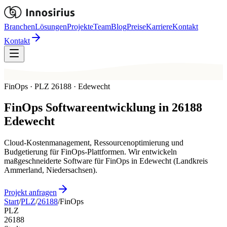
Branchen
Lösungen
Projekte
Team
Blog
Preise
Karriere
Kontakt
Kontakt
FinOps · PLZ 26188 · Edewecht
FinOps
Softwareentwicklung in
26188
Edewecht
Cloud-Kostenmanagement, Ressourcenoptimierung und
Budgetierung für FinOps-Plattformen. Wir entwickeln
maßgeschneiderte Software für FinOps in Edewecht (Landkreis
Ammerland, Niedersachsen).
Projekt anfragen
Start
/
PLZ
/
26188
/
FinOps
PLZ
26188