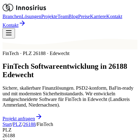
Branchen
Lösungen
Projekte
Team
Blog
Preise
Karriere
Kontakt
Kontakt
FinTech · PLZ 26188 · Edewecht
FinTech
Softwareentwicklung in
26188
Edewecht
Sichere, skalierbare Finanzlösungen. PSD2-konform, BaFin-ready
und mit modernsten Sicherheitsstandards. Wir entwickeln
maßgeschneiderte Software für FinTech in Edewecht (Landkreis
Ammerland, Niedersachsen).
Projekt anfragen
Start
/
PLZ
/
26188
/
FinTech
PLZ
26188