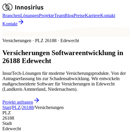
Branchen
Lösungen
Projekte
Team
Blog
Preise
Karriere
Kontakt
Kontakt
Versicherungen · PLZ 26188 · Edewecht
Versicherungen
Softwareentwicklung in
26188
Edewecht
InsurTech-Lösungen für moderne Versicherungsprodukte. Von der
Antragserfassung bis zur Schadensabwicklung. Wir entwickeln
maßgeschneiderte Software für Versicherungen in Edewecht
(Landkreis Ammerland, Niedersachsen).
Projekt anfragen
Start
/
PLZ
/
26188
/
Versicherungen
PLZ
26188
Stadt
Edewecht