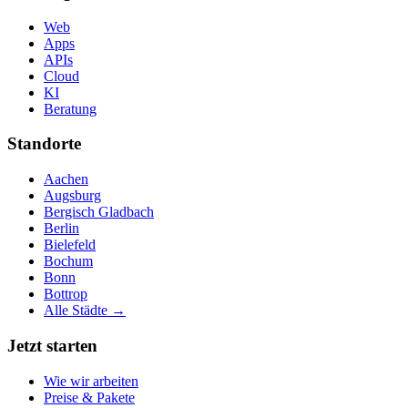
Web
Apps
APIs
Cloud
KI
Beratung
Standorte
Aachen
Augsburg
Bergisch Gladbach
Berlin
Bielefeld
Bochum
Bonn
Bottrop
Alle Städte →
Jetzt starten
Wie wir arbeiten
Preise & Pakete