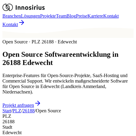
Branchen
Lösungen
Projekte
Team
Blog
Preise
Karriere
Kontakt
Kontakt
Open Source · PLZ 26188 · Edewecht
Open Source
Softwareentwicklung in
26188
Edewecht
Enterprise-Features für Open-Source-Projekte, SaaS-Hosting und
Commercial Support. Wir entwickeln maßgeschneiderte Software
für Open Source in Edewecht (Landkreis Ammerland,
Niedersachsen).
Projekt anfragen
Start
/
PLZ
/
26188
/
Open Source
PLZ
26188
Stadt
Edewecht