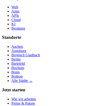
Web
Apps
APIs
Cloud
KI
Beratung
Standorte
Aachen
Augsburg
Bergisch Gladbach
Berlin
Bielefeld
Bochum
Bonn
Bottrop
Alle Städte →
Jetzt starten
Wie wir arbeiten
Preise & Pakete