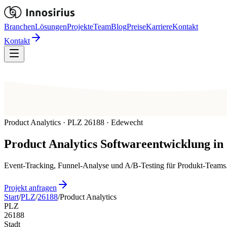
Branchen
Lösungen
Projekte
Team
Blog
Preise
Karriere
Kontakt
Kontakt
Product Analytics · PLZ 26188 · Edewecht
Product Analytics
Softwareentwicklung in
Event-Tracking, Funnel-Analyse und A/B-Testing für Produkt-Teams.
Projekt anfragen
Start
/
PLZ
/
26188
/
Product Analytics
PLZ
26188
Stadt