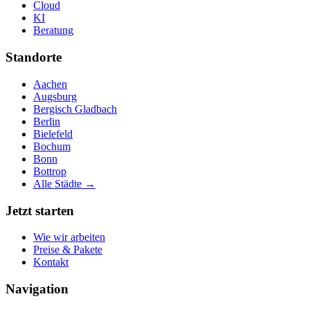
Cloud
KI
Beratung
Standorte
Aachen
Augsburg
Bergisch Gladbach
Berlin
Bielefeld
Bochum
Bonn
Bottrop
Alle Städte →
Jetzt starten
Wie wir arbeiten
Preise & Pakete
Kontakt
Navigation