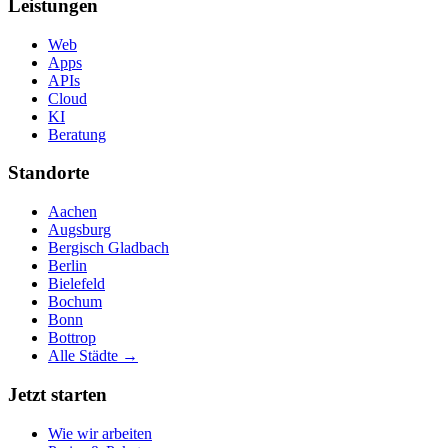
Leistungen
Web
Apps
APIs
Cloud
KI
Beratung
Standorte
Aachen
Augsburg
Bergisch Gladbach
Berlin
Bielefeld
Bochum
Bonn
Bottrop
Alle Städte →
Jetzt starten
Wie wir arbeiten