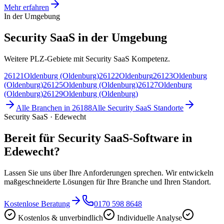
Mehr erfahren
In der Umgebung
Security SaaS in der Umgebung
Weitere PLZ-Gebiete mit Security SaaS Kompetenz.
26121
Oldenburg (Oldenburg)
26122
Oldenburg
26123
Oldenburg
(Oldenburg)
26125
Oldenburg (Oldenburg)
26127
Oldenburg
(Oldenburg)
26129
Oldenburg (Oldenburg)
Alle Branchen in
26188
Alle
Security SaaS
Standorte
Security SaaS · Edewecht
Bereit für Security SaaS-Software in
Edewecht?
Lassen Sie uns über Ihre Anforderungen sprechen. Wir entwickeln
maßgeschneiderte Lösungen für Ihre Branche und Ihren Standort.
Kostenlose Beratung
0170 598 8648
Kostenlos & unverbindlich
Individuelle Analyse