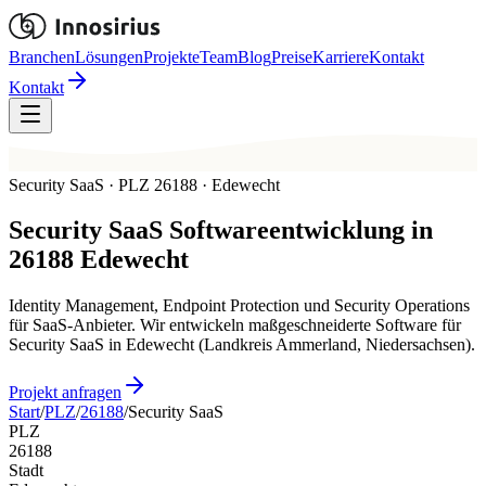
Branchen
Lösungen
Projekte
Team
Blog
Preise
Karriere
Kontakt
Kontakt
Security SaaS · PLZ 26188 · Edewecht
Security SaaS
Softwareentwicklung in
26188
Edewecht
Identity Management, Endpoint Protection und Security Operations
für SaaS-Anbieter. Wir entwickeln maßgeschneiderte Software für
Security SaaS in Edewecht (Landkreis Ammerland, Niedersachsen).
Projekt anfragen
Start
/
PLZ
/
26188
/
Security SaaS
PLZ
26188
Stadt