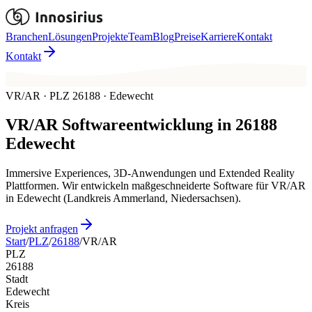
Branchen
Lösungen
Projekte
Team
Blog
Preise
Karriere
Kontakt
Kontakt
VR/AR · PLZ 26188 · Edewecht
VR/AR
Softwareentwicklung in
26188
Edewecht
Immersive Experiences, 3D-Anwendungen und Extended Reality
Plattformen. Wir entwickeln maßgeschneiderte Software für VR/AR
in Edewecht (Landkreis Ammerland, Niedersachsen).
Projekt anfragen
Start
/
PLZ
/
26188
/
VR/AR
PLZ
26188
Stadt
Edewecht
Kreis