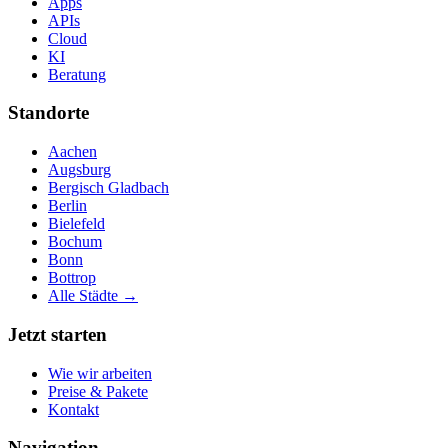
Apps
APIs
Cloud
KI
Beratung
Standorte
Aachen
Augsburg
Bergisch Gladbach
Berlin
Bielefeld
Bochum
Bonn
Bottrop
Alle Städte →
Jetzt starten
Wie wir arbeiten
Preise & Pakete
Kontakt
Navigation