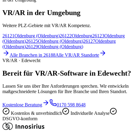
VR/AR in der Umgebung
Weitere PLZ-Gebiete mit VR/AR Kompetenz.
26121
Oldenburg (Oldenburg)
26122
Oldenburg
26123
Oldenburg
(Oldenburg)
26125
Oldenburg (Oldenburg)
26127
Oldenburg
(Oldenburg)
26129
Oldenburg (Oldenburg)
Alle Branchen in
26188
Alle
VR/AR
Standorte
VR/AR · Edewecht
Bereit für VR/AR-Software in Edewecht?
Lassen Sie uns über Ihre Anforderungen sprechen. Wir entwickeln
maßgeschneiderte Lösungen für Ihre Branche und Ihren Standort.
Kostenlose Beratung
0170 598 8648
Kostenlos & unverbindlich
Individuelle Analyse
DSGVO-konform